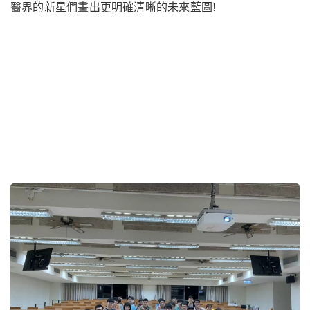
醫界的新星們畫出更明確清晰的未來
藍圖
!