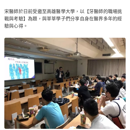
​宋醫師於日前受邀至高雄醫學大學，以【牙醫師的職場挑
戰與考驗】為題
，與莘莘學子們分享自身在醫界多年的經
驗與心得。