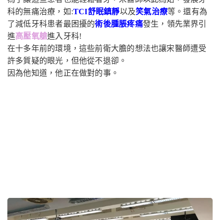
科的無痛治療，如
:
TCI
舒眠鎮靜
以及
笑氣治療
等。還有為
了減低牙科患者最困擾的
術後腫脹疼痛
發生，領先業界引
進
高壓氧艙
進入牙科
!
在十多年前的環境，這些前衛大膽的想法也讓宋醫師遭受
許多質疑的眼光，但他從不退卻。
因為他知道，他正在做對的事。