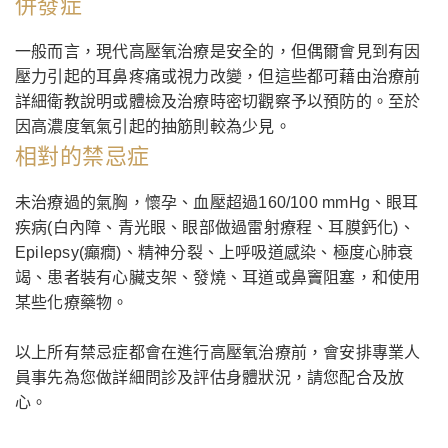
併發症
一般而言，現代高壓氧治療是安全的，但偶爾會見到有因
壓力引起的耳鼻疼痛或視力改變，但這些都可藉由治療前
詳細衛教說明或體檢及治療時密切觀察予以預防的。至於
因高濃度氧氣引起的抽筋則較為少見。
相對的禁忌症
未治療過的氣胸，懷孕、血壓超過160/100 mmHg、眼耳
疾病(白內障、青光眼、眼部做過雷射療程、耳膜鈣化)、
Epilepsy(癲癇)、精神分裂、上呼吸道感染、極度心肺衰
竭、患者裝有心臟支架、發燒、耳道或鼻竇阻塞，和使用
某些化療藥物。
以上所有禁忌症都會在進行高壓氧治療前，會安排專業人
員事先為您做詳細問診及評估身體狀況，請您配合及放
心。