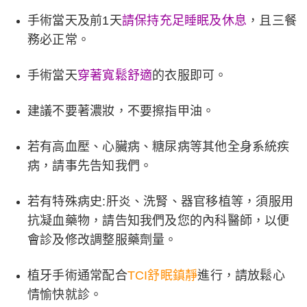
手術當天及前
1
天
請保持充足睡眠及休息
，且三餐
務必正常。
手術當天
穿著寬鬆舒適
的衣服即可。
建議不要著濃妝，不要擦指甲油。
若有高血壓、心臟病、糖尿病等其他全身系統疾
病，請事先告知我們。
若有特殊病史
:
肝炎、洗腎、器官移植等，須服用
抗凝血藥物，請告知我們及您的內科醫師，以便
會診及修改調整服藥劑量。
植牙手術通常配合
TCI舒眠鎮靜
進行，請放鬆心
情愉快就診。