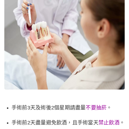
手術前
3
天及術後
2
個星期請盡量
不要抽菸
。
手術前
2
天盡量避免飲酒，且手術當天
禁止
飲酒
。