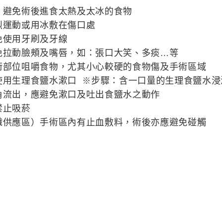
，避免術後進食太熱及太冰的食物
烈運動或用冰敷在傷口處
免使用牙刷及牙線
免拉動臉頰及嘴唇，如：張口大笑、多痰…等
術部位咀嚼食物，尤其小心較硬的食物傷及手術區域
使用生理食鹽水漱口
步驟：含一口量的生理食鹽水浸泡
​​ ※
角流出，應避免漱口及吐出食鹽水之動作
禁止吸菸
織供應區）手術區內有止血敷料，術後亦應避免碰觸