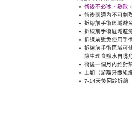
術後不必冰、熱敷
術後兩週內不可劇
拆線前手術區域避
拆線前手術區域避
拆線前避免使用手
拆線前手術區域可
讓生理食鹽水自嘴
術後一個月內絕對
上顎（游離牙齦組
7-14天後回診拆線