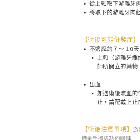
從上顎取下游離牙
將取下的游離牙肉
【術後可能併發症】
不適感約７～１0天
上顎（游離牙齦
師所開立的藥物
出血
如遇術後流血的
止，請配戴上止
【術後注意事項】
游
織是手術成功的關鍵