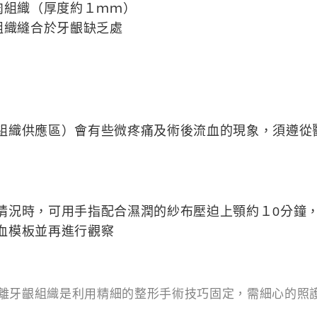
肉組織（厚度約１ｍｍ）
組織縫合於牙齦缺乏處
組織供應區）會有些微疼痛及術後流血的現象，須遵從
情況時，可用手指配合濕潤的紗布壓迫上顎約１0分鐘
血模板並再進行觀察
離牙齦組織是利用精細的整形手術技巧固定，需細心的照