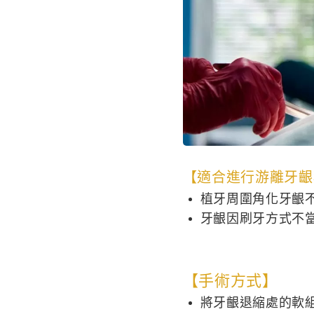
【適合進行游離牙齦
植牙周圍角化牙齦
牙齦因刷牙方式不
【手術方式】
將牙齦退縮處的軟