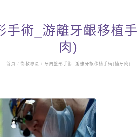
形手術_游離牙齦移植手
肉)
首頁
/
衛教專區
/
牙周整形手術_游離牙齦移植手術(補牙肉)