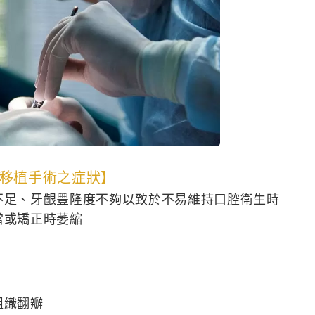
移植手術之症狀】
不足、牙齦豐隆度不夠以致於不易維持口腔衛生時
當或矯正時萎縮
組織翻瓣