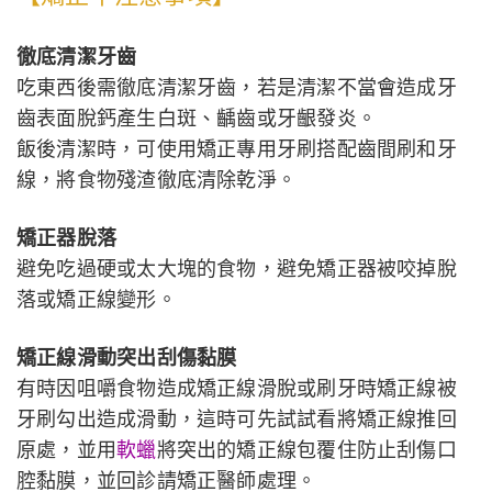
徹底清潔牙齒
吃東西後需徹底清潔牙齒，若是清潔不當會造成牙
齒表面脫鈣產生白斑、齲齒或牙齦發炎。
飯後清潔時，可使用矯正專用牙刷搭配齒間刷和牙
線，將食物殘渣徹底清除乾淨。
矯正器脫落
避免吃過硬或太大塊的食物，避免矯正器被咬掉脫
落或矯正線變形。
矯正線滑動突出刮傷黏膜
有時因咀嚼食物造成矯正線滑脫或刷牙時矯正線被
牙刷勾出造成滑動，這時可先試試看將矯正線推回
原處，並用
軟蠟
將突出的矯正線包覆住防止刮傷口
腔黏膜，並回診請矯正醫師處理。