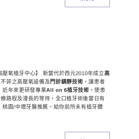
 高壓氧植牙中心】 新當代於西元2010年成立
高
值不菲之高壓氧設備及
門診鎮靜技術
，讓患者
 近年來更研發專業
All on 6植牙技術
，使患
治療路程及漫長的等待，全口植牙術後當日有
 桃園/中壢牙醫推薦，給你前所未有植牙體