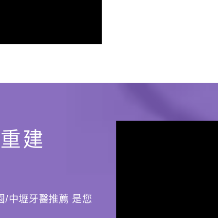
口重建
園/中壢牙醫推薦 是您